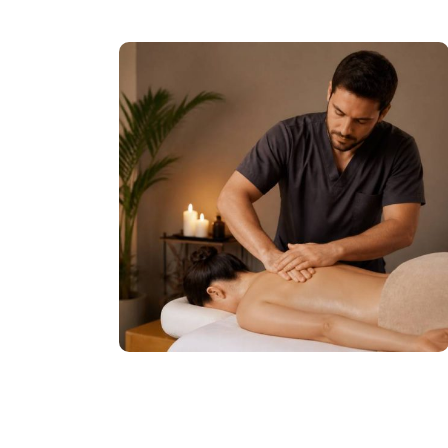
e apres :
s
ui appelé CAP
Enfance (CAP
tes. Mais une