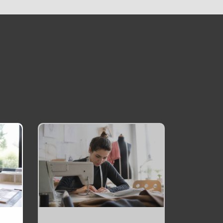
Chaudronnier
formation :
apprendre un métier
technique et
recherché
27 mai 2026
1
Changer de metier
mais quoi faire :
pistes pour trouver
sa voie
1 juin 2026
2
Formations courtes
pour adultes :
apprendre vite et
changer de voie