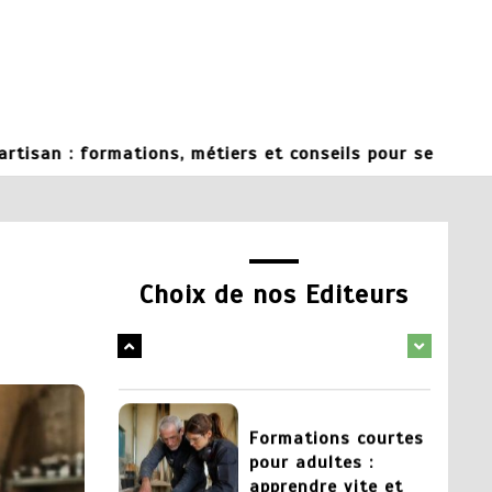
5
Chaudronnier
formation :
apprendre un métier
technique et
recherché
rmations, métiers et conseils pour se lancer
27 mai 2026
1
Changer de metier
mais quoi faire :
Choix de nos Editeurs
pistes pour trouver
sa voie
1 juin 2026
2
Formations courtes
pour adultes :
apprendre vite et