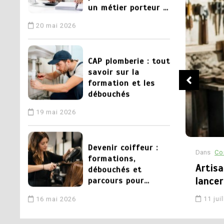
un métier porteur à
la clé
20 mai 2026
3
CAP plomberie : tout
savoir sur la
formation et les
débouchés
19 mai 2026
4
Devenir coiffeur :
Dans
Co
formations,
 de l’artisanat : rôle, services et
Artisa
débouchés et
parcours pour
e
lancer
réussir
16 mai 2026
11 jui
5