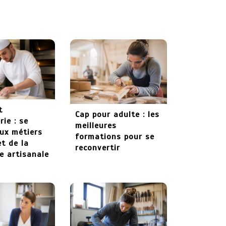
formation :
apprendre un métier
technique et
recherché
27 mai 2026
t
Cap pour adulte : les
ie : se
meilleures
ux métiers
formations pour se
et de la
reconvertir
ie artisanale