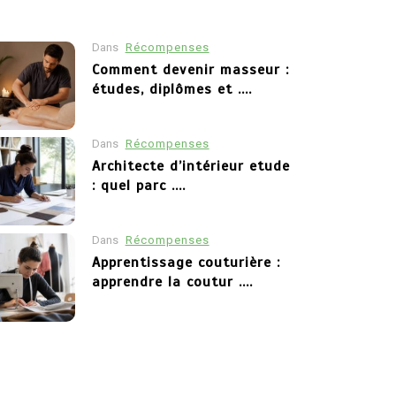
Dans
Récompenses
Dans
Récompenses
Comment devenir masseur :
études, diplômes et ....
Architecte d’in
parcours pour 
d’intérieur
Dans
Récompenses
Architecte d’intérieur etude
4 mai 2026
0
: quel parc ....
Devenir architecte d
qui aiment à la fois
Dans
Récompenses
transformation des
Apprentissage couturière :
l’on...
apprendre la coutur ....
Lire la suite
Dans
Récompenses
Cap petite enfance que
faire apres : études et ....