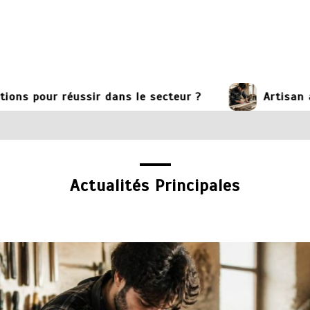
éussir dans le secteur ?
Artisan artisan : fo
Actualités Principales