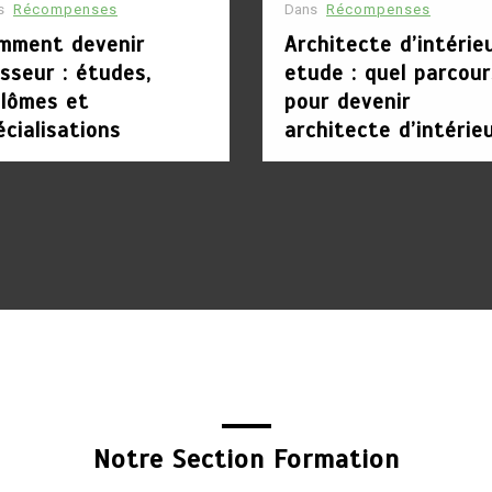
s
Récompenses
Dans
Récompenses
mment devenir
Architecte d’intérie
sseur : études,
etude : quel parcour
plômes et
pour devenir
écialisations
architecte d’intérie
Notre Section Formation