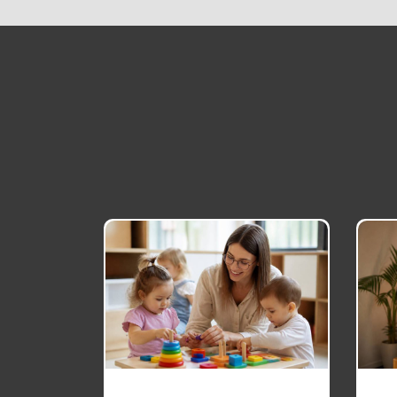
Conseillère d
orientation
formation : quel
parcours pour
exercer ce métier
18 avril 2026
1
Formation
déménageur :
compétences,
conditions et
perspectives
20 mai 2026
d’emploi
2
Formation
gestionnaire de
paie reconversion :
un métier porteur à