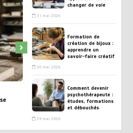
changer de voie
31 mai 2026
3
Formation de
création de bijoux :
apprendre un
savoir-faire créatif
30 mai 2026
4
Comment devenir
Dans
Conseils
psychothérapeute :
 se
Chambre des metiers et de l’artisanat
études, formations
et débouchés
pour lancer votre projet artisanal
29 mai 2026
3 juillet 2026
5