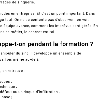
vrages de zinguerie.
odes en entreprise. Et c’est un point important. Dans
nge tout. On ne se contente pas d’observer : on voit
e équipe avance, comment les imprévus sont gérés. En
 ce métier, le concret est roi.
ppe-t-on pendant la formation ?
nipuler du zinc. Il développe un ensemble de
 parfois même au-delà.
, on retrouve :
oupes ;
technique ;
défaut ou un risque d’infiltration ;
 base ;