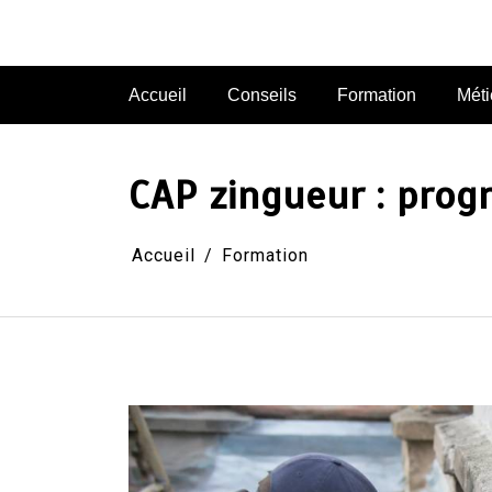
Aller
au
contenu
Accueil
Conseils
Formation
Méti
CAP zingueur : pro
Accueil
Formation