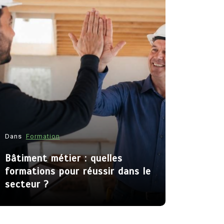
Dans
Formation
Dans
Consei
Bâtiment métier : quelles
Artisan a
formations pour réussir dans le
métiers e
secteur ?
lancer