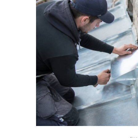
Dans
Conseils
Chambre des metiers et 
l’artisanat : comment l’ut
pour lancer votre projet
artisanal