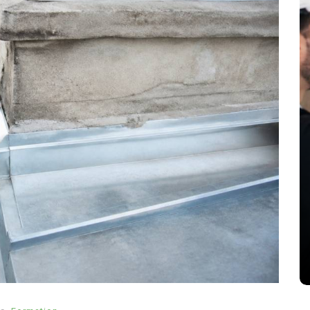
de
Dans
Formation
iliser
Cap arts plastiques : formation,
programme et débouchés