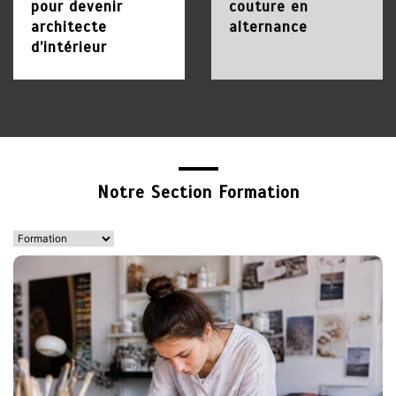
pour devenir
couture en
architecte
alternance
d’intérieur
1 juin 2026
18 avril 2026
2
Formations courtes pour
adultes : apprendre vite
et changer de voie
Notre Section Formation
31 mai 2026
3
Formation de création de
bijoux : apprendre un
savoir-faire créatif