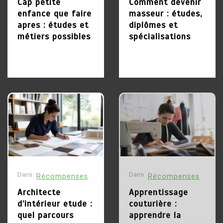
débouchés
Cap petite
Comment devenir
les débouchés
enfance que faire
masseur : études,
apres : études et
diplômes et
29 mai 2026
métiers possibles
spécialisations
19 mai 2026
5
Chaudronnier formation :
4
apprendre un métier
Devenir coiffeur :
technique et recherché
formations, débouchés et
parcours pour réussir
27 mai 2026
16 mai 2026
1
Dans
Dans
Récompenses
Récompenses
Changer de metier mais
5
Architecte
Apprentissage
quoi faire : pistes pour
Conseillère d orientation
d’intérieur etude :
couturière :
trouver sa voie
formation : quel parcours
quel parcours
apprendre la
pour exercer ce métier