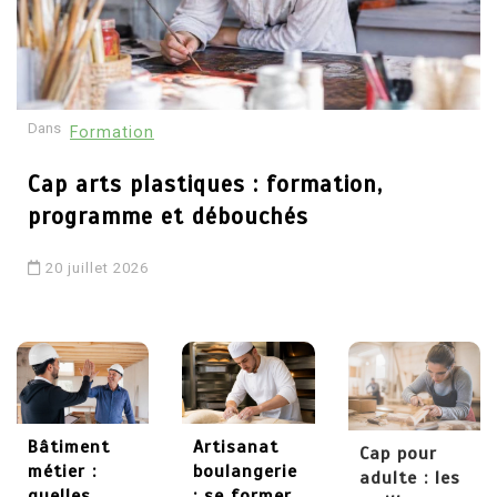
30 mai 2026
4
Dans
Formation
Comment devenir
psychothérapeute :
Cap arts plastiques : formation,
études, formations et
programme et débouchés
débouchés
20 juillet 2026
29 mai 2026
5
Chaudronnier formation :
apprendre un métier
technique et recherché
Bâtiment
Artisanat
Cap pour
métier :
boulangerie
adulte : les
quelles
: se former