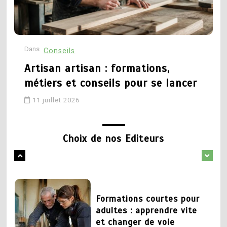
technique et recherché
formations, débouchés et
parcours pour réussir
27 mai 2026
Dans
D
Conseils
16 mai 2026
Artisan artisan : formations,
1
métiers et conseils pour se lancer
Changer de metier mais
5
quoi faire : pistes pour
11 juillet 2026
Conseillère d orientation
trouver sa voie
formation : quel parcours
pour exercer ce métier
Choix de nos Editeurs
1 juin 2026
18 avril 2026
2
Formations courtes pour
1
adultes : apprendre vite
Formation déménageur :
et changer de voie