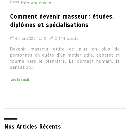
Dans
Récompenses
Architecte d’intérieur etude : quel
parcours pour devenir architecte
d’intérieur
4 mai 2026
0
2 269 words
Devenir architecte d’intérieur attire souvent ceux
qui aiment à la fois la création, le concret et la
transformation des espaces. C’est un métier où
l’on...
Lire la suite
Nos Articles Récents