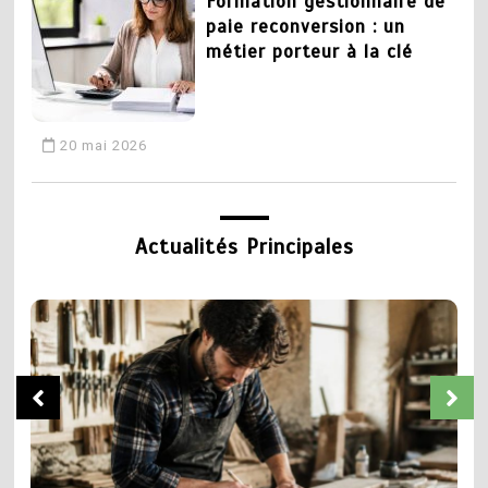
Formation gestionnaire de
paie reconversion : un
métier porteur à la clé
20 mai 2026
3
CAP plomberie : tout
Actualités Principales
savoir sur la formation et
les débouchés
19 mai 2026
5
Chaudronnier formation :
4
apprendre un métier
Devenir coiffeur :