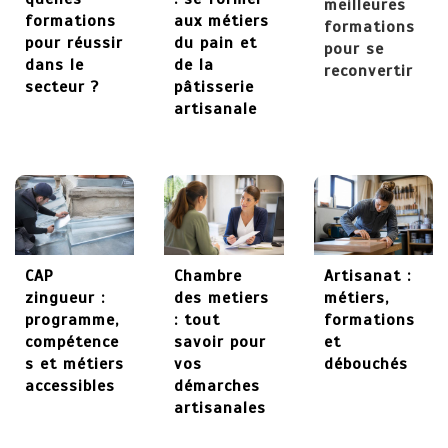
meilleures
formations
aux métiers
formations
27 mai 2026
pour réussir
du pain et
pour se
dans le
de la
reconvertir
secteur ?
pâtisserie
artisanale
CAP
Chambre
Artisanat :
zingueur :
des metiers
métiers,
programme,
: tout
formations
compétence
savoir pour
et
s et métiers
vos
débouchés
accessibles
démarches
artisanales