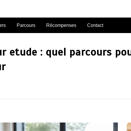
ers
Parcours
Récompenses
Contact
ur etude : quel parcours po
ur