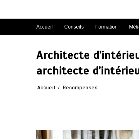
Aller
au
contenu
Accueil
Conseils
Formation
Méti
Architecte d’intérie
architecte d’intérie
Accueil
Récompenses