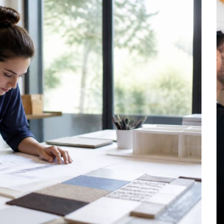
de
Dans
Formation
iliser
Cap arts plastiques : formation,
programme et débouchés