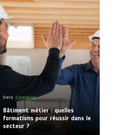
Dans
Formation
Dans
Consei
Bâtiment métier : quelles
Artisan a
formations pour réussir dans le
métiers e
secteur ?
lancer