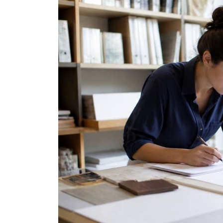
Dans
Conseils
Chambre des metiers et 
l’artisanat : comment l’ut
pour lancer votre projet
artisanal