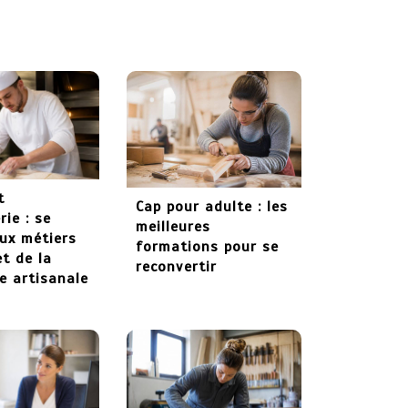
formation :
apprendre un métier
technique et
recherché
27 mai 2026
t
Cap pour adulte : les
ie : se
meilleures
ux métiers
formations pour se
et de la
reconvertir
ie artisanale