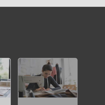
Chaudronnier
formation :
apprendre un métier
technique et
recherché
27 mai 2026
1
Changer de metier
mais quoi faire :
pistes pour trouver
sa voie
1 juin 2026
2
Formations courtes
pour adultes :
apprendre vite et
changer de voie