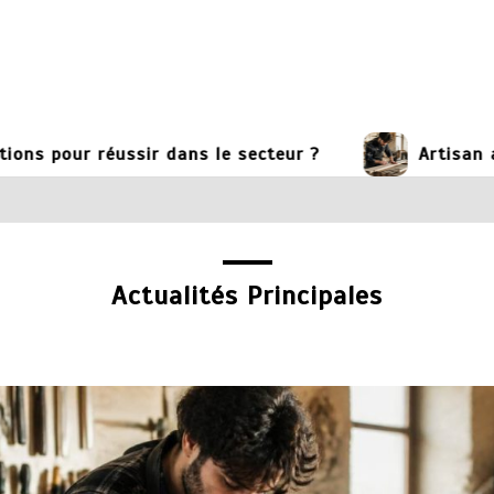
éussir dans le secteur ?
Artisan artisan : f
Actualités Principales