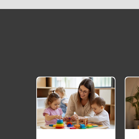
Conseillère d
orientation
formation : quel
parcours pour
exercer ce métier
18 avril 2026
1
Formation
déménageur :
compétences,
conditions et
perspectives
20 mai 2026
d’emploi
2
Formation
gestionnaire de
paie reconversion :
un métier porteur à