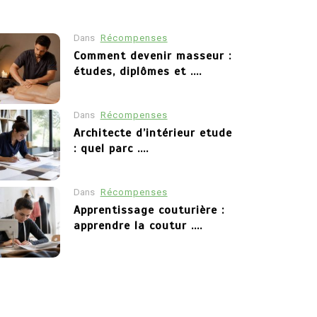
Dans
Récompenses
Dans
Récompenses
Comment devenir masseur :
études, diplômes et ....
Architecte d’in
parcours pour 
d’intérieur
Dans
Récompenses
Architecte d’intérieur etude
4 mai 2026
0
: quel parc ....
Devenir architecte d
qui aiment à la fois
Dans
Récompenses
transformation des
Apprentissage couturière :
l’on...
apprendre la coutur ....
Lire la suite
Dans
Récompenses
Cap petite enfance que
faire apres : études et ....