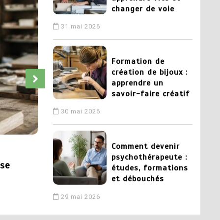
changer de voie
31 mai 2026
3
Formation de
création de bijoux :
apprendre un
savoir-faire créatif
30 mai 2026
4
Comment devenir
Dans
Conseils
psychothérapeute :
 se
Chambre des metiers et de l’artisanat
études, formations
et débouchés
pour lancer votre projet artisanal
29 mai 2026
3 juillet 2026
5