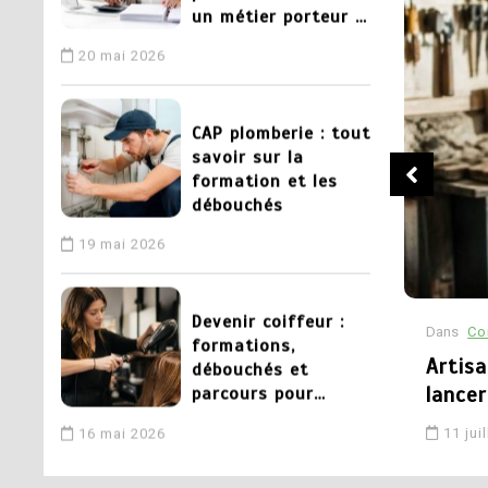
un métier porteur à
la clé
20 mai 2026
3
CAP plomberie : tout
savoir sur la
formation et les
débouchés
19 mai 2026
4
Devenir coiffeur :
Dans
Co
formations,
 de l’artisanat : rôle, services et
Artisa
débouchés et
parcours pour
e
lancer
réussir
16 mai 2026
11 jui
5