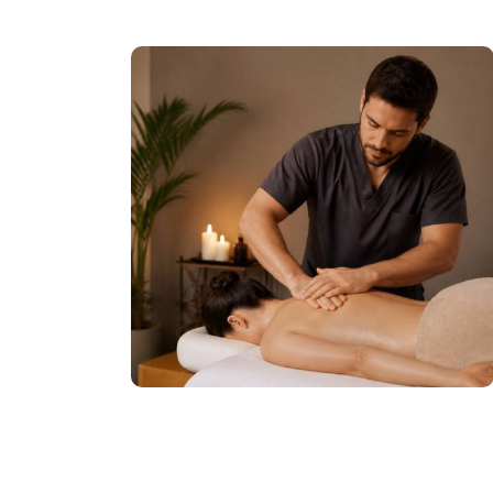
e apres :
s
ui appelé CAP
Enfance (CAP
tes. Mais une