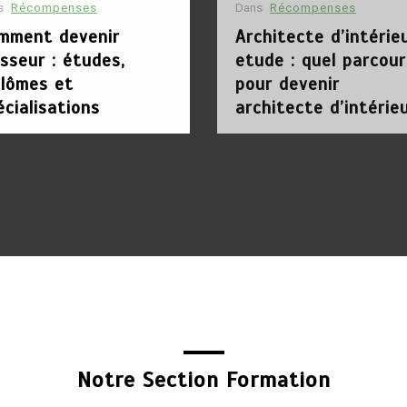
s
Récompenses
Dans
Récompenses
mment devenir
Architecte d’intérie
sseur : études,
etude : quel parcour
plômes et
pour devenir
écialisations
architecte d’intérie
Notre Section Formation