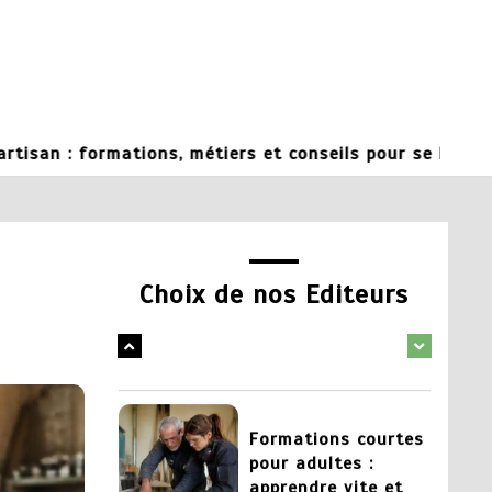
5
Chaudronnier
formation :
apprendre un métier
technique et
recherché
ormations, métiers et conseils pour se lancer
27 mai 2026
1
Changer de metier
mais quoi faire :
Choix de nos Editeurs
pistes pour trouver
sa voie
1 juin 2026
2
Formations courtes
pour adultes :
apprendre vite et