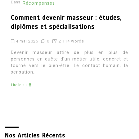
Dans
Récompenses
Architecte d’intérieur etude : quel
parcours pour devenir architecte
d’intérieur
4 mai 2026
0
2 269 words
Devenir architecte d’intérieur attire souvent ceux
qui aiment à la fois la création, le concret et la
transformation des espaces. C’est un métier où
l’on...
Lire la suite
Nos Articles Récents