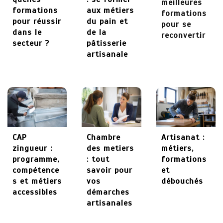
meilleures
formations
aux métiers
formations
27 mai 2026
pour réussir
du pain et
pour se
dans le
de la
reconvertir
secteur ?
pâtisserie
artisanale
CAP
Chambre
Artisanat :
zingueur :
des metiers
métiers,
programme,
: tout
formations
compétence
savoir pour
et
s et métiers
vos
débouchés
accessibles
démarches
artisanales