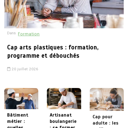
30 mai 2026
4
Dans
Formation
Comment devenir
psychothérapeute :
Cap arts plastiques : formation,
études, formations et
programme et débouchés
débouchés
20 juillet 2026
29 mai 2026
5
Chaudronnier formation :
apprendre un métier
technique et recherché
Bâtiment
Artisanat
Cap pour
métier :
boulangerie
adulte : les
quelles
: se former