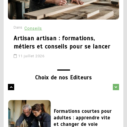
technique et recherché
formations, débouchés et
parcours pour réussir
27 mai 2026
Dans
D
Conseils
16 mai 2026
Artisan artisan : formations,
1
métiers et conseils pour se lancer
Changer de metier mais
5
quoi faire : pistes pour
11 juillet 2026
Conseillère d orientation
trouver sa voie
formation : quel parcours
pour exercer ce métier
Choix de nos Editeurs
1 juin 2026
18 avril 2026
2
Formations courtes pour
1
adultes : apprendre vite
Formation déménageur :
et changer de voie