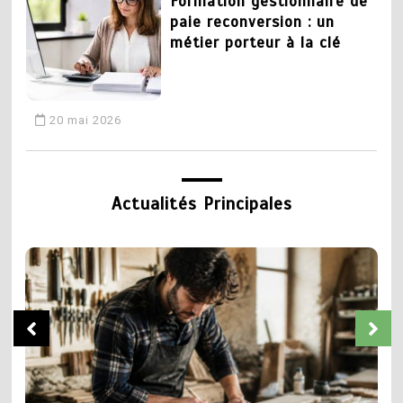
Formation gestionnaire de
paie reconversion : un
métier porteur à la clé
20 mai 2026
3
CAP plomberie : tout
Actualités Principales
savoir sur la formation et
les débouchés
19 mai 2026
5
Chaudronnier formation :
4
apprendre un métier
Devenir coiffeur :