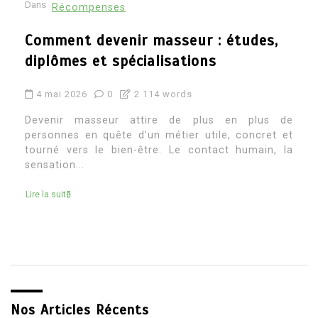
Dans
Récompenses
Architecte d’intérieur etude : quel
parcours pour devenir architecte
d’intérieur
4 mai 2026
0
2 269 words
Devenir architecte d’intérieur attire souvent ceux
qui aiment à la fois la création, le concret et la
transformation des espaces. C’est un métier où
l’on...
Lire la suite
Nos Articles Récents