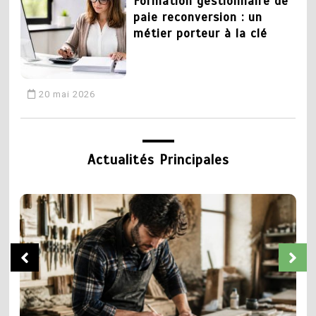
Formation gestionnaire de
paie reconversion : un
métier porteur à la clé
20 mai 2026
3
CAP plomberie : tout
Actualités Principales
savoir sur la formation et
les débouchés
19 mai 2026
5
Chaudronnier formation :
4
apprendre un métier
Devenir coiffeur :