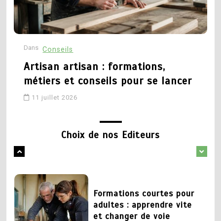
technique et recherché
formations, débouchés et
parcours pour réussir
27 mai 2026
Dans
D
Conseils
16 mai 2026
Artisan artisan : formations,
1
métiers et conseils pour se lancer
Changer de metier mais
5
quoi faire : pistes pour
11 juillet 2026
Conseillère d orientation
trouver sa voie
formation : quel parcours
pour exercer ce métier
Choix de nos Editeurs
1 juin 2026
18 avril 2026
2
Formations courtes pour
1
adultes : apprendre vite
Formation déménageur :
et changer de voie