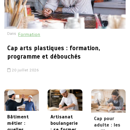
30 mai 2026
4
Dans
Formation
Comment devenir
psychothérapeute :
Cap arts plastiques : formation,
études, formations et
programme et débouchés
débouchés
20 juillet 2026
29 mai 2026
5
Chaudronnier formation :
apprendre un métier
technique et recherché
Bâtiment
Artisanat
Cap pour
métier :
boulangerie
adulte : les
quelles
: se former