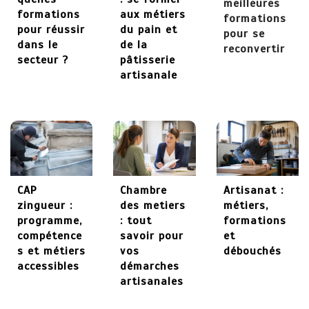
meilleures
formations
aux métiers
formations
27 mai 2026
pour réussir
du pain et
pour se
dans le
de la
reconvertir
secteur ?
pâtisserie
artisanale
CAP
Chambre
Artisanat :
zingueur :
des metiers
métiers,
programme,
: tout
formations
compétence
savoir pour
et
s et métiers
vos
débouchés
accessibles
démarches
artisanales