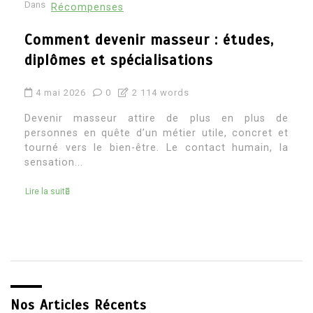
Dans
Récompenses
Architecte d’intérieur etude : quel
parcours pour devenir architecte
d’intérieur
4 mai 2026
0
2 269 words
Devenir architecte d’intérieur attire souvent ceux
qui aiment à la fois la création, le concret et la
transformation des espaces. C’est un métier où
l’on...
Lire la suite
Nos Articles Récents