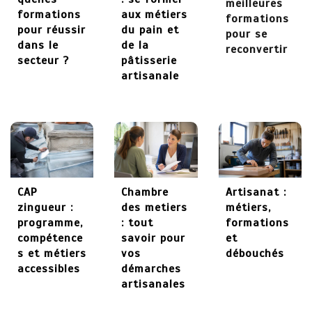
meilleures
formations
aux métiers
formations
27 mai 2026
pour réussir
du pain et
pour se
dans le
de la
reconvertir
secteur ?
pâtisserie
artisanale
CAP
Chambre
Artisanat :
zingueur :
des metiers
métiers,
programme,
: tout
formations
compétence
savoir pour
et
s et métiers
vos
débouchés
accessibles
démarches
artisanales