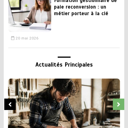
Formation gestionnaire de
paie reconversion : un
métier porteur à la clé
20 mai 2026
3
CAP plomberie : tout
Actualités Principales
savoir sur la formation et
les débouchés
19 mai 2026
5
Chaudronnier formation :
4
apprendre un métier
Devenir coiffeur :