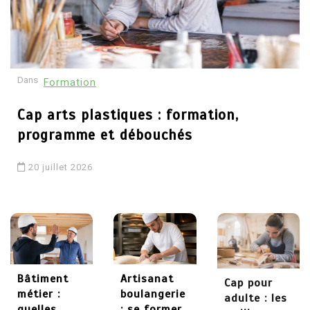
30 mai 2026
4
Dans
Formation
Comment devenir
psychothérapeute :
Cap arts plastiques : formation,
études, formations et
programme et débouchés
débouchés
20 juillet 2026
29 mai 2026
5
Chaudronnier formation :
apprendre un métier
technique et recherché
Bâtiment
Artisanat
Cap pour
métier :
boulangerie
adulte : les
quelles
: se former