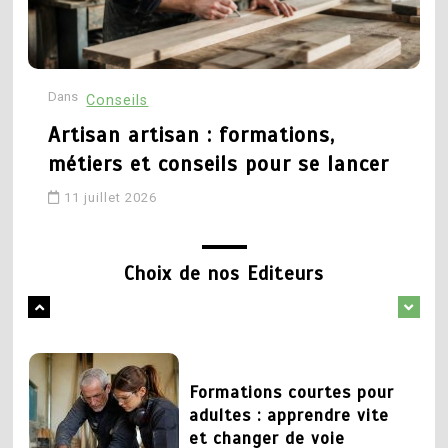
technique et recherché
formations, débouchés et
parcours pour réussir
27 mai 2026
Dans
D
Conseils
16 mai 2026
Artisan artisan : formations,
1
métiers et conseils pour se lancer
Changer de metier mais
5
quoi faire : pistes pour
11 juillet 2026
Conseillère d orientation
trouver sa voie
formation : quel parcours
pour exercer ce métier
Choix de nos Editeurs
1 juin 2026
18 avril 2026
2
Formations courtes pour
1
adultes : apprendre vite
Formation déménageur :
et changer de voie