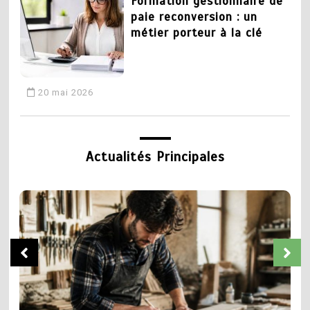
Formation gestionnaire de
paie reconversion : un
métier porteur à la clé
20 mai 2026
3
CAP plomberie : tout
Actualités Principales
savoir sur la formation et
les débouchés
19 mai 2026
5
Chaudronnier formation :
4
apprendre un métier
Devenir coiffeur :