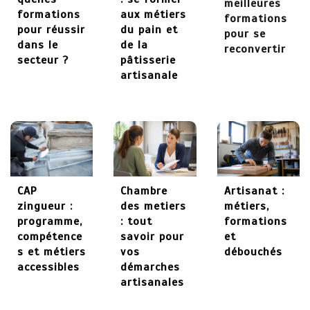
meilleures
formations
aux métiers
formations
27 mai 2026
pour réussir
du pain et
pour se
dans le
de la
reconvertir
secteur ?
pâtisserie
artisanale
CAP
Chambre
Artisanat :
zingueur :
des metiers
métiers,
programme,
: tout
formations
compétence
savoir pour
et
s et métiers
vos
débouchés
accessibles
démarches
artisanales