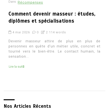
Dans
Récompenses
Architecte d’intérieur etude : quel
parcours pour devenir architecte
d’intérieur
4 mai 2026
0
2 269 words
Devenir architecte d’intérieur attire souvent ceux
qui aiment à la fois la création, le concret et la
transformation des espaces. C’est un métier où
l’on...
Lire la suite
Nos Articles Récents