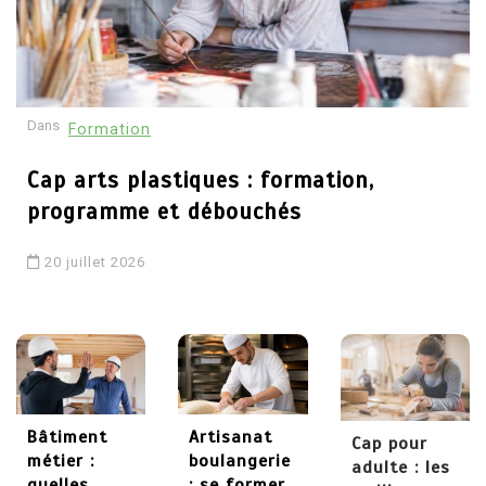
30 mai 2026
4
Dans
Formation
Comment devenir
psychothérapeute :
Cap arts plastiques : formation,
études, formations et
programme et débouchés
débouchés
20 juillet 2026
29 mai 2026
5
Chaudronnier formation :
apprendre un métier
technique et recherché
Bâtiment
Artisanat
Cap pour
métier :
boulangerie
adulte : les
quelles
: se former