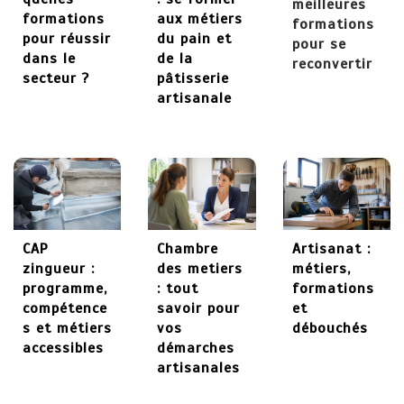
meilleures
formations
aux métiers
formations
27 mai 2026
pour réussir
du pain et
pour se
dans le
de la
reconvertir
secteur ?
pâtisserie
artisanale
CAP
Chambre
Artisanat :
zingueur :
des metiers
métiers,
programme,
: tout
formations
compétence
savoir pour
et
s et métiers
vos
débouchés
accessibles
démarches
artisanales