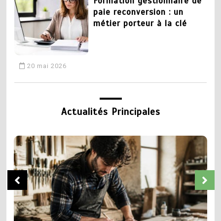
Formation gestionnaire de
paie reconversion : un
métier porteur à la clé
20 mai 2026
3
CAP plomberie : tout
Actualités Principales
savoir sur la formation et
les débouchés
19 mai 2026
5
Chaudronnier formation :
4
apprendre un métier
Devenir coiffeur :