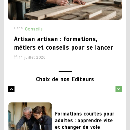
technique et recherché
formations, débouchés et
parcours pour réussir
27 mai 2026
Dans
D
Conseils
16 mai 2026
Artisan artisan : formations,
1
métiers et conseils pour se lancer
Changer de metier mais
5
quoi faire : pistes pour
11 juillet 2026
Conseillère d orientation
trouver sa voie
formation : quel parcours
pour exercer ce métier
Choix de nos Editeurs
1 juin 2026
18 avril 2026
2
Formations courtes pour
1
adultes : apprendre vite
Formation déménageur :
et changer de voie