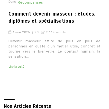
Dans
Récompenses
Architecte d’intérieur etude : quel
parcours pour devenir architecte
d’intérieur
4 mai 2026
0
2 269 words
Devenir architecte d’intérieur attire souvent ceux
qui aiment à la fois la création, le concret et la
transformation des espaces. C’est un métier où
l’on...
Lire la suite
Nos Articles Récents