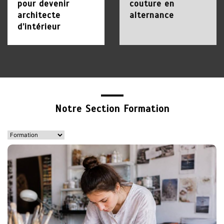
pour devenir
couture en
architecte
alternance
d’intérieur
1 juin 2026
18 avril 2026
2
Formations courtes pour
adultes : apprendre vite
et changer de voie
Notre Section Formation
31 mai 2026
3
Formation de création de
bijoux : apprendre un
savoir-faire créatif